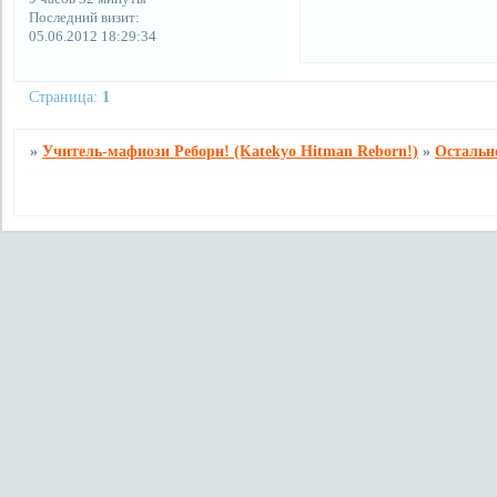
Последний визит:
05.06.2012 18:29:34
Страница:
1
»
Учитель-мафиози Реборн! (Katekyo Hitman Reborn!)
»
Остальн