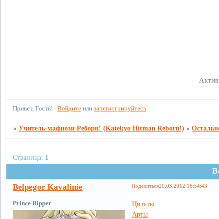
Форум
Участники
П
Актив
Привет, Гость!
Войдите
или
зарегистрируйтесь
.
»
Учитель-мафиози Реборн! (Katekyo Hitman Reborn!)
»
Остальн
Страница:
1
В
Belpegor Kavalinie
Поделиться
20.03.2012 16:54:43
Prince Ripper
Цитаты
Арты